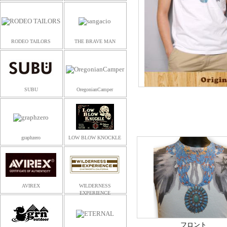
RODEO TAILORS
THE BRAVE MAN
SUBU
OregonianCamper
graphzero
LOW BLOW KNOCKLE
AVIREX
WILDERNESS
EXPERIENCE
フロント