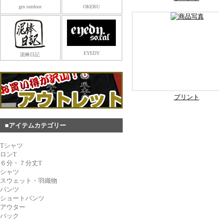
grn outdoor
OKERU
EYEDY
泥棒日記
プリント
■アイテムカテゴリー
Tシャツ
ロンT
６分・７分丈T
シャツ
スウェット・羽織物
パンツ
ショートパンツ
アウター
バック