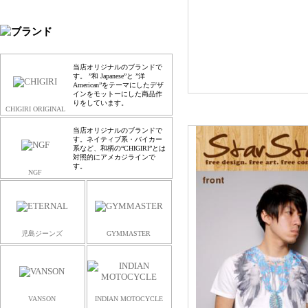
当店オリジナルのブランドで
す。 ”和 Japanese”と ”洋
American”をテーマにしたデザ
インをモットーにした商品作
りをしています。
CHIGIRI ORIGINAL
当店オリジナルのブランドで
す。ネイティブ系・バイカー
系など、和柄の“CHIGIRI”とは
対照的にアメカジラインで
す。
NGF
児島ジーンズ
GYMMASTER
VANSON
INDIAN MOTOCYCLE