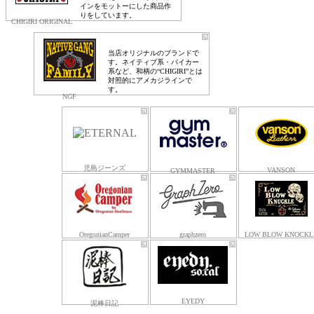
インをモットーにした商品作
りをしています。
CHIGIRI ORIGINAL
当店オリジナルのブランドで
す。ネイティブ系・バイカー
系など、和柄の“CHIGIRI”とは
対照的にアメカジラインで
す。
NGF
児島ジーンズ
VANSON
GYMMASTER
OregonianCamper
graphzero
LOW BLOW KNOCKL
EYEDY
泥棒日記