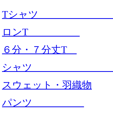
Tシャツ
ロンT
６分・７分丈T
シャ
スウェット・羽織物
パンツ