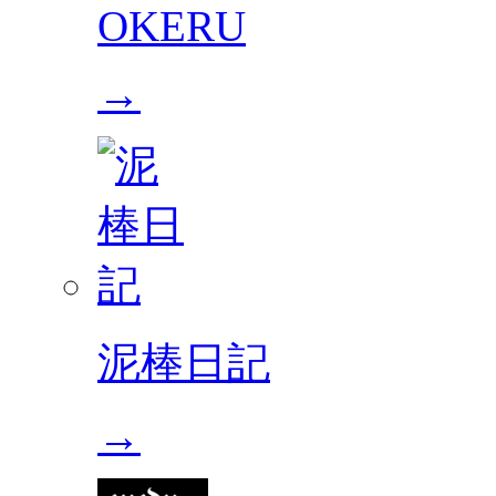
OKERU
→
泥棒日記
→