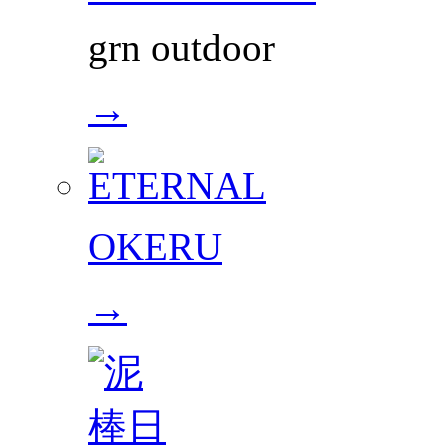
grn outdoor
→
OKERU
→