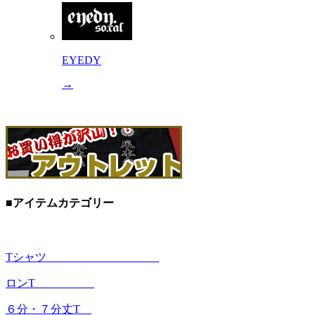
EYEDY
→
■アイテムカテゴリー
Tシャツ
ロンT
６分・７分丈T