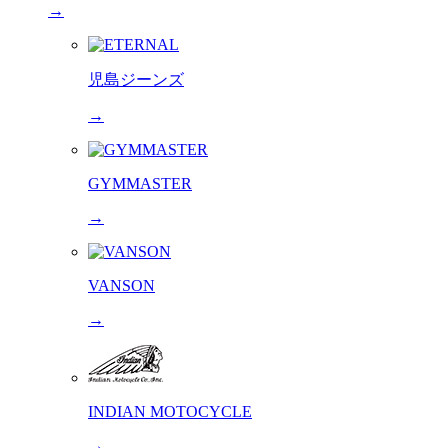
→
児島ジーンズ
→
GYMMASTER
→
VANSON
→
INDIAN MOTOCYCLE
→