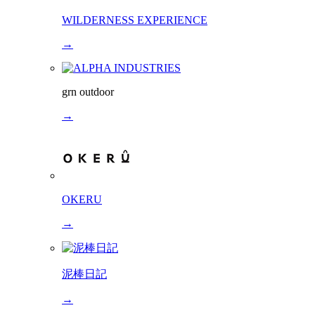
WILDERNESS EXPERIENCE
→
grn outdoor
→
OKERU
→
泥棒日記
→