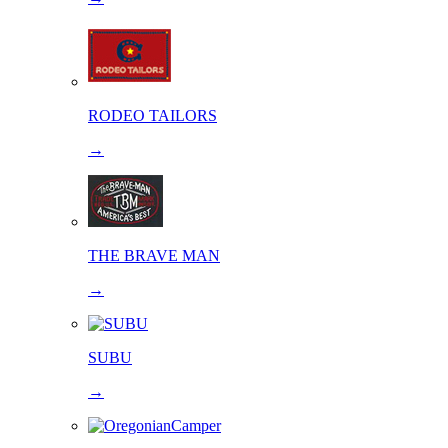
RODEO TAILORS
→
THE BRAVE MAN
→
SUBU
→