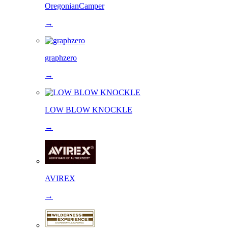
OregonianCamper
→
graphzero
→
LOW BLOW KNOCKLE
→
AVIREX
→