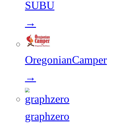
SUBU
→
OregonianCamper
→
graphzero