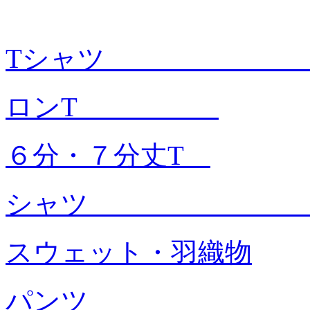
Tシャツ
ロンT
６分・７分丈T
シャ
スウェット・羽織物
パンツ