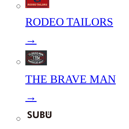
RODEO TAILORS
→
THE BRAVE MAN
→