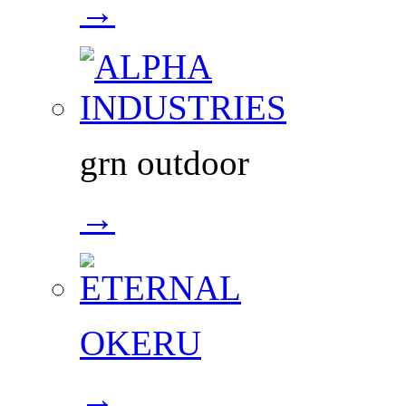
→
grn outdoor
→
OKERU
→