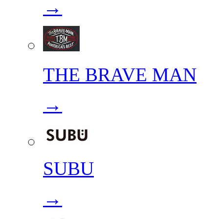
→
THE BRAVE MAN
→
SUBU
→