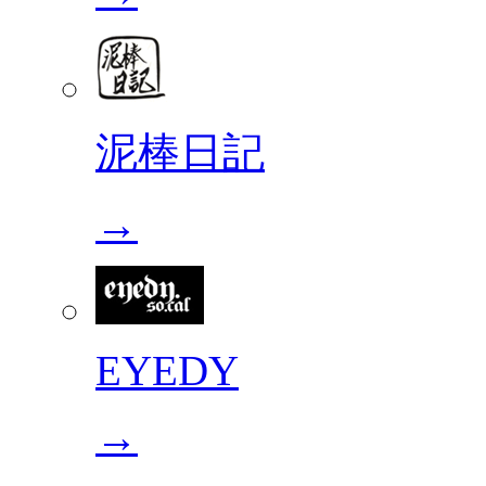
泥棒日記
→
EYEDY
→