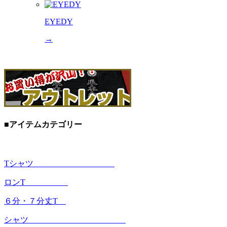
EYEDY
→
■アイテムカテゴリー
Tシャツ
ロンT
６分・７分丈T
シャツ