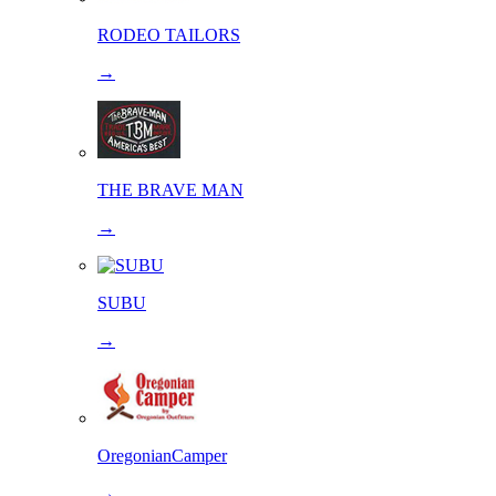
RODEO TAILORS
→
THE BRAVE MAN
→
SUBU
→
OregonianCamper
→