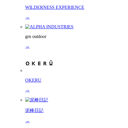
WILDERNESS EXPERIENCE
→
grn outdoor
→
OKERU
→
泥棒日記
→