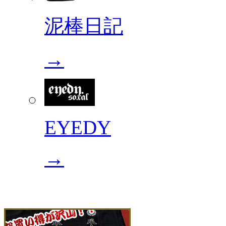
泥棒日記
→
EYEDY
→