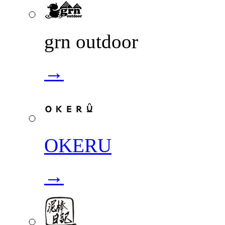
grn outdoor
→
OKERU
→